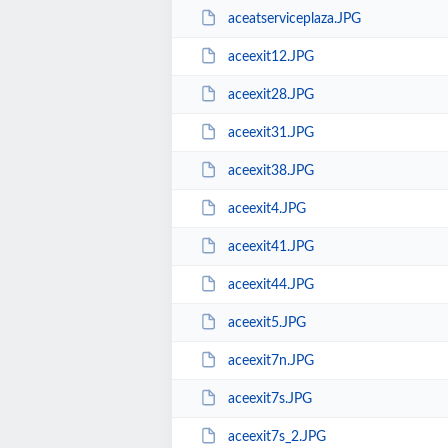
aceatserviceplaza.JPG
aceexit12.JPG
aceexit28.JPG
aceexit31.JPG
aceexit38.JPG
aceexit4.JPG
aceexit41.JPG
aceexit44.JPG
aceexit5.JPG
aceexit7n.JPG
aceexit7s.JPG
aceexit7s_2.JPG