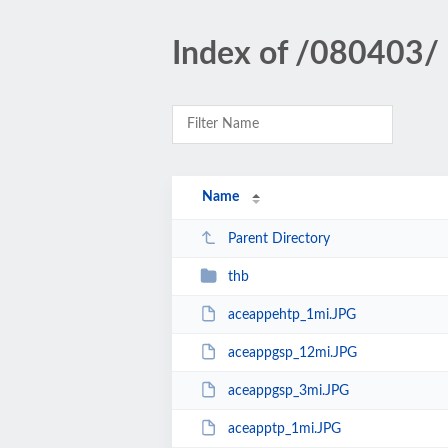
Index of /080403/
Name
Parent Directory
thb
aceappehtp_1mi.JPG
aceappgsp_12mi.JPG
aceappgsp_3mi.JPG
aceapptp_1mi.JPG