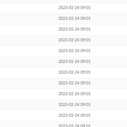
2023-02-24 09:01
2023-02-24 09:01
2023-02-24 09:01
2023-02-24 09:01
2023-02-24 09:01
2023-02-24 09:01
2023-02-24 09:01
2023-02-24 09:01
2023-02-24 09:01
2023-02-24 09:01
2023-02-24 09:01
2023-02-24 09:01