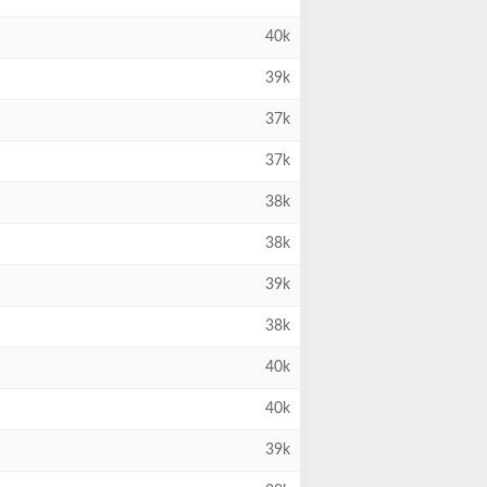
40k
39k
37k
37k
38k
38k
39k
38k
40k
40k
39k