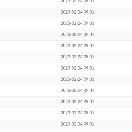
2023-02-24 09:01
2023-02-24 09:01
2023-02-24 09:01
2023-02-24 09:01
2023-02-24 09:01
2023-02-24 09:01
2023-02-24 09:01
2023-02-24 09:01
2023-02-24 09:01
2023-02-24 09:01
2023-02-24 09:01
2023-02-24 09:01