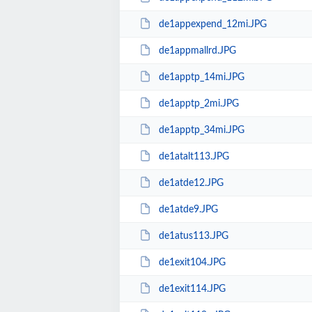
de1appexpend_12mi.JPG
de1appmallrd.JPG
de1apptp_14mi.JPG
de1apptp_2mi.JPG
de1apptp_34mi.JPG
de1atalt113.JPG
de1atde12.JPG
de1atde9.JPG
de1atus113.JPG
de1exit104.JPG
de1exit114.JPG