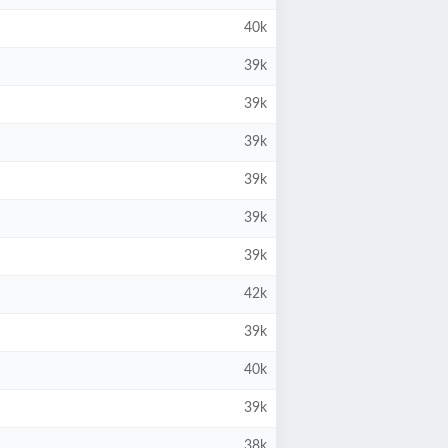
40k
39k
39k
39k
39k
39k
39k
42k
39k
40k
39k
38k