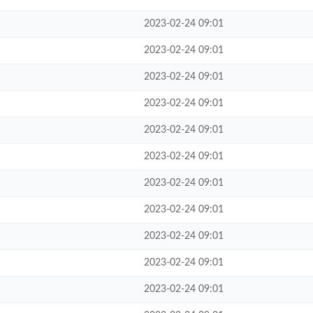
2023-02-24 09:01
2023-02-24 09:01
2023-02-24 09:01
2023-02-24 09:01
2023-02-24 09:01
2023-02-24 09:01
2023-02-24 09:01
2023-02-24 09:01
2023-02-24 09:01
2023-02-24 09:01
2023-02-24 09:01