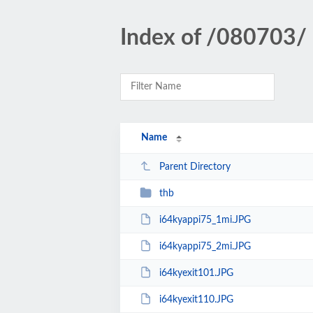
Index of /080703/
Name
Parent Directory
thb
i64kyappi75_1mi.JPG
i64kyappi75_2mi.JPG
i64kyexit101.JPG
i64kyexit110.JPG