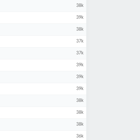
38k
39k
38k
37k
37k
39k
39k
39k
38k
38k
38k
36k