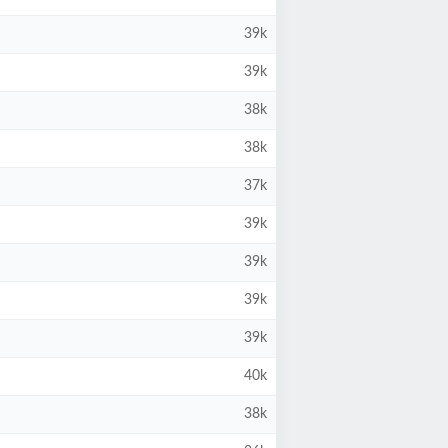
39k
39k
38k
38k
37k
39k
39k
39k
39k
40k
38k