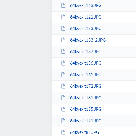
i64kyexit113.JPG
i64kyexit121.JPG
i64kyexit133.JPG
i64kyexit133_2.JPG
i64kyexit137.JPG
i64kyexit156.JPG
i64kyexit161.JPG
i64kyexit172.JPG
i64kyexit181.JPG
i64kyexit185.JPG
i64kyexit191.JPG
i64kyexit81.JPG