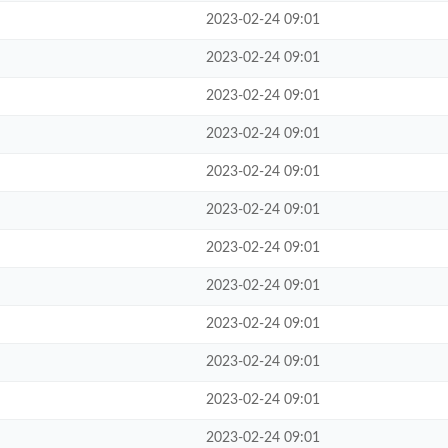
2023-02-24 09:01
2023-02-24 09:01
2023-02-24 09:01
2023-02-24 09:01
2023-02-24 09:01
2023-02-24 09:01
2023-02-24 09:01
2023-02-24 09:01
2023-02-24 09:01
2023-02-24 09:01
2023-02-24 09:01
2023-02-24 09:01