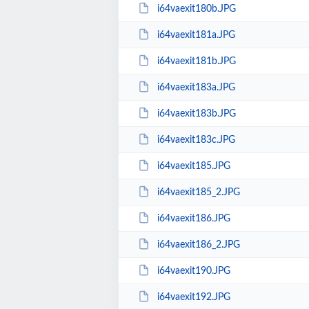
i64vaexit180b.JPG
i64vaexit181a.JPG
i64vaexit181b.JPG
i64vaexit183a.JPG
i64vaexit183b.JPG
i64vaexit183c.JPG
i64vaexit185.JPG
i64vaexit185_2.JPG
i64vaexit186.JPG
i64vaexit186_2.JPG
i64vaexit190.JPG
i64vaexit192.JPG