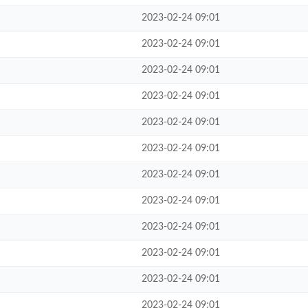
2023-02-24 09:01
2023-02-24 09:01
2023-02-24 09:01
2023-02-24 09:01
2023-02-24 09:01
2023-02-24 09:01
2023-02-24 09:01
2023-02-24 09:01
2023-02-24 09:01
2023-02-24 09:01
2023-02-24 09:01
2023-02-24 09:01